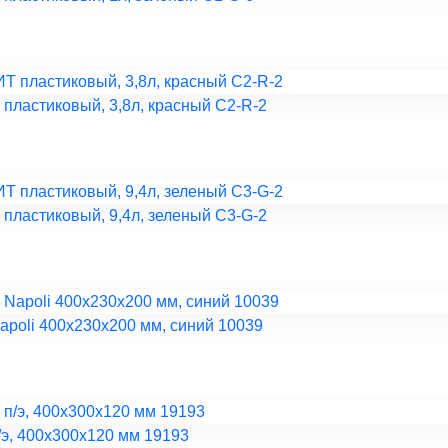
ластиковый, 3,8л, красный C2-R-2
ластиковый, 9,4л, зеленый C3-G-2
apoli 400х230х200 мм, синий 10039
/э, 400х300х120 мм 19193