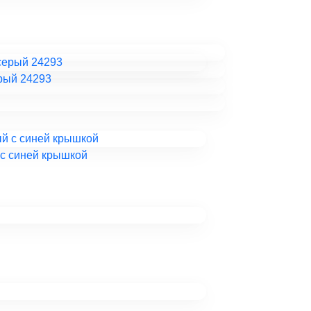
ерый 24293
 с синей крышкой