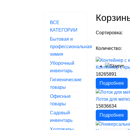
Корзин
ВСЕ
КАТЕГОРИИ
Сортировка:
Бытовая и
профессиональная
Количество:
химия
Уборочный
Контейнер с кр
инвентарь
18265891
Гигиенические
Подробнее
товары
Офисные
Лоток для мети
товары
15836634
Садовый
Подробнее
инвентарь
Хозтовары,