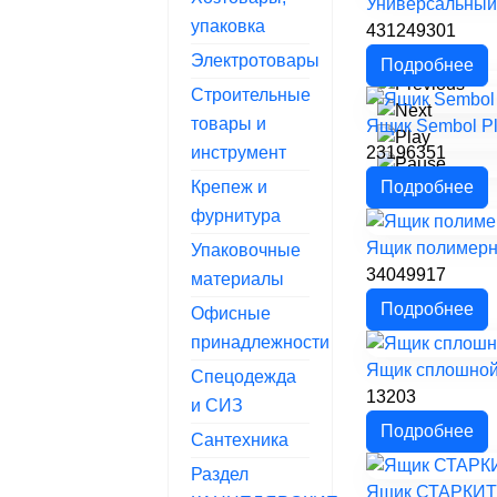
Универсальный 
упаковка
431249301
Электротовары
Подробнее
Строительные
товары и
Ящик Sembol Pl
инструмент
23196351
Крепеж и
Подробнее
фурнитура
Ящик полимерны
Упаковочные
34049917
материалы
Подробнее
Офисные
принадлежности
Ящик сплошной 
Спецодежда
13203
и СИЗ
Подробнее
Сантехника
Раздел
Ящик СТАРКИТ п