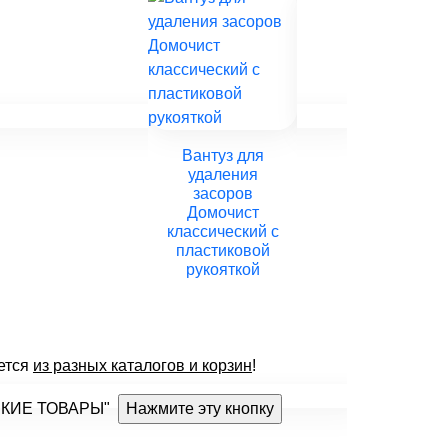
Вантуз для
Rejs Корзина
удаления
для хранения
засоров
длина 10 см,
Домочист
ширина 36 см,
классический с
высота 9 см.
пластиковой
рукояткой
ется
из разных каталогов и корзин
!
РСКИЕ ТОВАРЫ"