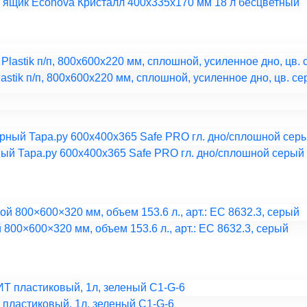
ящик Econova Кристалл 400х335х170 мм 18 л бесцветный
astik п/п, 800x600x220 мм, сплошной, усиленное дно, цв. с
й Тара.ру 600x400x365 Safe PRO гл. дно/сплошной серый
800×600×320 мм, объем 153.6 л., арт.: ЕС 8632.3, серый
ластиковый, 1л, зеленый C1-G-6