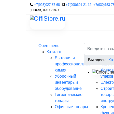
+7(925)027-87-68
+7(908)601-21-12; +7(930)753-7
Пн-пт, 09:00-18-00
Open menu
Каталог
Бытовая и
Садов
Вы здесь:
Ка
профессиональная
инвент
химия
Хозтов
Уборочный
упаков
инвентарь и
Элект
оборудование
Строи
Гигиенические
товары
товары
инстру
Офисные товары
Крепеж
фурни