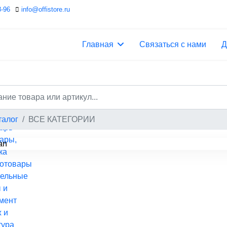
8-96
info@offistore.ru
Главная
Связаться с нами
Д
ый
талог
ВСЕ КАТЕГОРИИ
арь
ары,
ка
ротовары
тельные
 и
мент
 и
тура