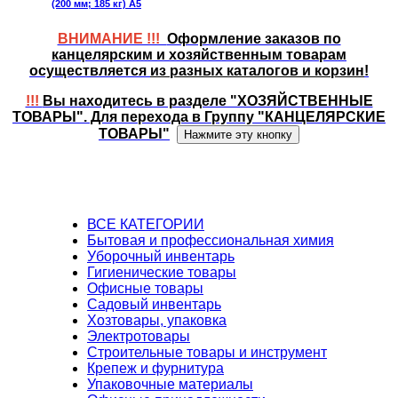
(200 мм; 185 кг) А5
ВНИМАНИЕ !!!
Оформление заказов по
канцелярским и хозяйственным товарам
осуществляется
из разных каталогов и корзин
!
!!!
Вы находитесь в разделе "ХОЗЯЙСТВЕННЫЕ
ТОВАРЫ". Для перехода в Группу "КАНЦЕЛЯРСКИЕ
ТОВАРЫ"
ВСЕ КАТЕГОРИИ
Бытовая и профессиональная химия
Уборочный инвентарь
Гигиенические товары
Офисные товары
Садовый инвентарь
Хозтовары, упаковка
Электротовары
Строительные товары и инструмент
Крепеж и фурнитура
Упаковочные материалы