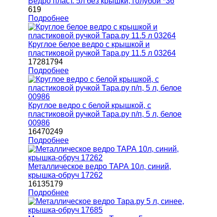
Ведро пласт. 5л без крышки, голубой *36
619
Подробнее
Круглое белое ведро с крышкой и
пластиковой ручкой Тара.ру 11.5 л 03264
17281794
Подробнее
Круглое ведро с белой крышкой, с
пластиковой ручкой Тара.ру п/п, 5 л, белое
00986
16470249
Подробнее
Металлическое ведро ТАРА 10л, синий,
крышка-обруч 17262
16135179
Подробнее